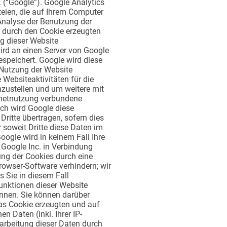
 (“Google”). Google Analytics
teien, die auf Ihrem Computer
Analyse der Benutzung der
e durch den Cookie erzeugten
g dieser Website
wird an einen Server von Google
espeichert. Google wird diese
 Nutzung der Website
Websiteaktivitäten für die
ustellen und um weitere mit
rnetnutzung verbundene
uch wird Google diese
ritte übertragen, sofern dies
r soweit Dritte diese Daten im
oogle wird in keinem Fall Ihre
 Google Inc. in Verbindung
ung der Cookies durch eine
rowser-Software verhindern; wir
s Sie in diesem Fall
unktionen dieser Website
nnen. Sie können darüber
as Cookie erzeugten und auf
n Daten (inkl. Ihrer IP-
arbeitung dieser Daten durch